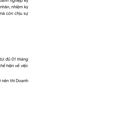
doanh nghiệp ký
 nhân, nhiệm kỳ
 mà còn chịu sự
 từ đủ 01 tháng
hể hiện về việc
ở nên thì Doanh