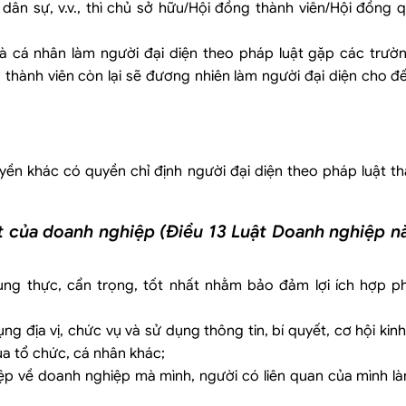
dân sự, v.v., thì chủ sở hữu/Hội đồng thành viên/Hội đồng q
 là cá nhân làm người đại diện theo pháp luật gặp các trườ
, thành viên còn lại sẽ đương nhiên làm người đại diện cho đ
ền khác có quyền chỉ định người đại diện theo pháp luật th
ật của doanh nghiệp (Điều 13 Luật Doanh nghiệp 
ung thực, cẩn trọng, tốt nhất nhằm bảo đảm lợi ích hợp 
ng địa vị, chức vụ và sử dụng thông tin, bí quyết, cơ hội kinh
ủa tổ chức, cá nhân khác;
iệp về doanh nghiệp mà mình, người có liên quan của mình l