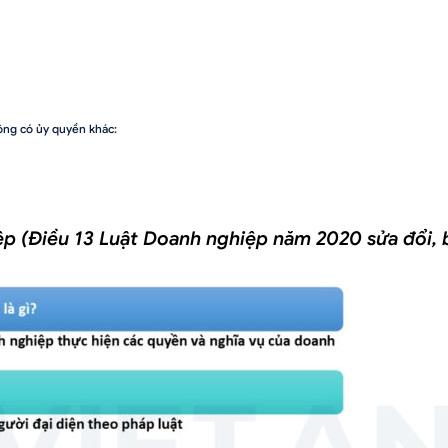
ông có ủy quyền khác:
Điều 13 Luật Doanh nghiệp năm 2020 sửa đổi, bổ sung năm 2025)
ệp (Điều 13 Luật Doanh nghiệp năm 2020 sửa đổi,
luật thuê