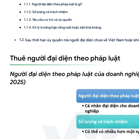
Người đại diện theo pháp luật là gì?
Số lượng và trách nhiệm
Yêu cầu cư trú và ủy quyền
Xử lý trường hợp vắng mặt hoặc bất khả kháng
Sau thời hạn ủy quyền mà người đại diện chưa về Việt Nam hoặc kh
Quyền chỉ định của cơ quan nhà nước
Thuê người đại diện theo pháp luật
Trách nhiệm của người đại diện theo pháp luật của doanh nghiệp (
Người đại diện theo pháp luật của doanh nghi
Quy định về Hợp đồng lao động đối với người đại diện theo pháp 
Quy định về đóng bảo hiểm xã hội
2025)
Quy định về thuế thu nhập cá nhân
Quy định mức thu nhập phải đóng thuế thu nhập cá nhân:
Cách tính thuế thu nhập cá nhân từ tiền lương, tiền công
Khi nào phải đóng thuế thu nhập cá nhân?