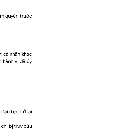
hẩm quyền trước
ột cá nhân khác
c hành vi đã ủy
ại diện trở lại
ch, bị truy cứu