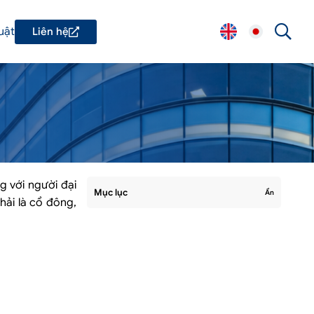
uật
Liên hệ
g với người đại
Mục lục
Ẩn
hải là cổ đông,