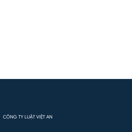
(+84) 961571818
(Zalo / Whatsapp / Viber)
Liên hệ qua Whatsapp
CÔNG TY LUẬT VIỆT AN