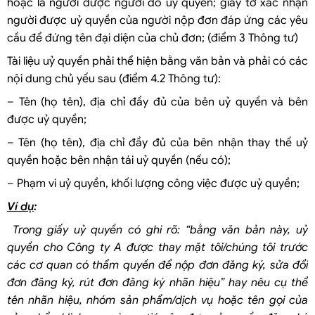
hoặc là người được người đó uỷ quyền; giấy tờ xác nhận
người được uỷ quyền của người nộp đơn đáp ứng các yêu
cầu để đứng tên đại diện của chủ đơn; (điểm 3 Thông tư)
Tài liệu uỷ quyền phải thể hiện bằng văn bản và phải có các
nội dung chủ yếu sau (điểm 4.2 Thông tư):
– Tên (họ tên), địa chỉ đầy đủ của bên uỷ quyền và bên
được uỷ quyền;
– Tên (họ tên), địa chỉ đầy đủ của bên nhận thay thế uỷ
quyền hoặc bên nhận tái uỷ quyền (nếu có);
– Phạm vi uỷ quyền, khối lượng công việc được uỷ quyền;
Ví dụ
:
Trong giấy uỷ quyền có ghi rõ: “bằng văn bản này, uỷ
quyền cho Công ty A được thay mặt tôi/chúng tôi trước
các cơ quan có thẩm quyền để nộp đơn đăng ký, sửa đổi
đơn đăng ký, rút đơn đăng ký nhãn hiệu” hay nêu cụ thể
tên nhãn hiệu, nhóm sản phẩm/dịch vụ hoặc tên gọi của