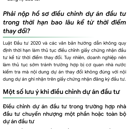
Phải nộp hồ sơ điều chỉnh dự án đầu tư
trong thời hạn bao lâu kể từ thời điểm
thay đổi?
Luật Đầu tư 2020 và các văn bản hướng dẫn không quy
định thời hạn làm thủ tục điều chỉnh giấy chứng nhận đầu
tư kể từ thời điểm thay đổi. Tuy nhiên, doanh nghiệp nên
làm thủ tục sớm tránh trường hợp bị cơ quan nhà nước
kiểm tra mà nội dung dự án thay đổi không đúng với nội
dung dự án ghi nhận trên giấy chứng nhận đăng ký đầu tư.
Một số lưu ý khi điều chỉnh dự án đầu tư
Điều chỉnh dự án đầu tư trong trường hợp nhà
đầu tư chuyển nhượng một phần hoặc toàn bộ
dự án đầu tư