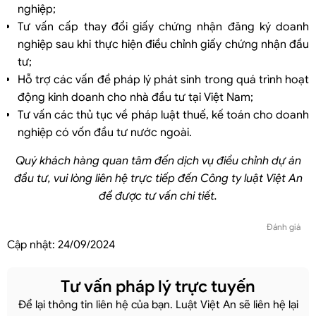
nghiệp;
Tư vấn cấp thay đổi giấy chứng nhận đăng ký doanh
nghiệp sau khi thực hiện điều chỉnh giấy chứng nhận đầu
tư;
Hỗ trợ các vấn đề pháp lý phát sinh trong quá trình hoạt
động kinh doanh cho nhà đầu tư tại Việt Nam;
Tư vấn các thủ tục về pháp luật thuế, kế toán cho doanh
nghiệp có vốn đầu tư nước ngoài.
Quý khách hàng quan tâm đến dịch vụ điều chỉnh dự án
đầu tư, vui lòng liên hệ trực tiếp đến Công ty luật Việt An
để được tư vấn chi tiết.
Đánh giá
Cập nhật:
24/09/2024
Tư vấn pháp lý trực tuyến
Để lại thông tin liên hệ của bạn. Luật Việt An sẽ liên hệ lại