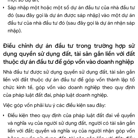
một số dự án;
Sáp nhập một hoặc một số dự án đầu tư của nhà đầu tư
đó (sau đây gọi là dự án được sáp nhập) vào một dự án
đầu tư của nhà đầu tư đó (sau đây gọi là dự án nhận sáp
nhập).
Điều chỉnh dự án đầu tư trong trường hợp sử
dụng quyền sử dụng đất, tài sản gắn liền với đất
thuộc dự án đầu tư để góp vốn vào doanh nghiệp
Nhà đầu tư được sử dụng quyền sử dụng đất, tài sản gắn
liền với đất thuộc dự án đầu tư để góp vốn thành lập tổ
chức kinh tế, góp vốn vào doanh nghiệp theo quy định
của pháp luật đất đai, pháp luật doanh nghiệp.
Việc góp vốn phải lưu ý các điều kiện sau đây:
Điều kiện theo quy định của pháp luật đất đai về quyền
và nghĩa vụ của người sử dụng đất, người có tài sản gắn
liền với đất; quyền và nghĩa vụ của người nhận góp vốn