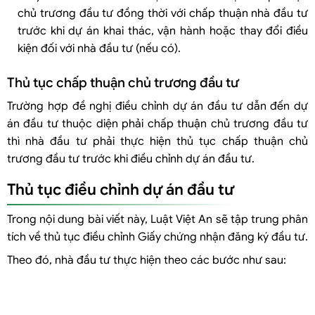
chủ trương đầu tư đồng thời với chấp thuận nhà đầu tư
trước khi dự án khai thác, vận hành hoặc thay đổi điều
kiện đối với nhà đầu tư (nếu có).
Thủ tục chấp thuận chủ trương đầu tư
Trường hợp đề nghị điều chỉnh dự án đầu tư dẫn đến dự
án đầu tư thuộc diện phải chấp thuận chủ trương đầu tư
thì nhà đầu tư phải thực hiện thủ tục chấp thuận chủ
trương đầu tư trước khi điều chỉnh dự án đầu tư.
Thủ tục điều chỉnh dự án đầu tư
Trong nội dung bài viết này, Luật Việt An sẽ tập trung phân
tích về thủ tục điều chỉnh Giấy chứng nhận đăng ký đầu tư.
Theo đó, nhà đầu tư thực hiện theo các bước như sau: