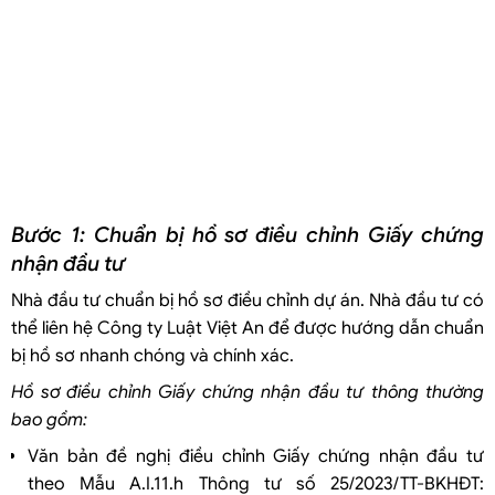
Bước 1: Chuẩn bị hồ sơ điều chỉnh Giấy chứng
nhận đầu tư
Nhà đầu tư chuẩn bị hồ sơ điều chỉnh dự án. Nhà đầu tư có
thể liên hệ Công ty Luật Việt An để được hướng dẫn chuẩn
bị hồ sơ nhanh chóng và chính xác.
Hồ sơ điều chỉnh Giấy chứng nhận đầu tư thông thường
bao gồm:
Văn bản đề nghị điều chỉnh Giấy chứng nhận đầu tư
theo Mẫu A.I.11.h Thông tư số 25/2023/TT-BKHĐT: