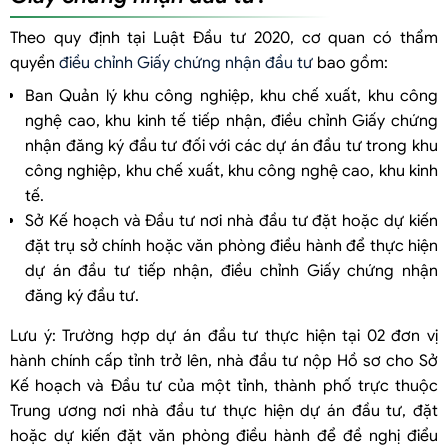
Theo quy định tại Luật Đầu tư 2020, cơ quan có thẩm
quyền
điều chỉnh Giấy chứng nhận đầu tư
bao gồm:
Ban Quản lý khu công nghiệp, khu chế xuất, khu công
nghệ cao, khu kinh tế tiếp nhận, điều chỉnh Giấy chứng
nhận đăng ký đầu tư đối với các dự án đầu tư trong khu
công nghiệp, khu chế xuất, khu công nghệ cao, khu kinh
tế.
Sở Kế hoạch và Đầu tư nơi nhà đầu tư đặt hoặc dự kiến
đặt trụ sở chính hoặc văn phòng điều hành để thực hiện
dự án đầu tư tiếp nhận, điều chỉnh Giấy chứng nhận
đăng ký đầu tư.
Lưu ý: Trường hợp dự án đầu tư thực hiện tại 02 đơn vị
hành chính cấp tỉnh trở lên, nhà đầu tư nộp Hồ sơ cho Sở
Kế hoạch và Đầu tư của một tỉnh, thành phố trực thuộc
Trung ương nơi nhà đầu tư thực hiện dự án đầu tư, đặt
hoặc dự kiến đặt văn phòng điều hành để đề nghị điểu