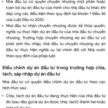
Nhà đầu tư có quyền chuyển nhượng một phần hoặc
toàn bộ dự án đầu tư của mình cho nhà đầu tư khác khi
đáp ứng các điều kiện theo quy định tại khoản 1 Điều 46
của Luật Đầu tư 2020.
Nhà đầu tư nhận chuyển nhượng được kế thừa quyền,
nghĩa vụ thực hiện dự án đầu tư của nhà đầu tư chuyển
nhượng. Trường hợp chuyển nhượng dự án đầu tư có
phát sinh thu nhập, nhà đầu tư chuyển nhượng dự án
đầu tư thực hiện nghĩa vụ tài chính đối với Nhà nước
theo quy định của pháp luật.
Điều chỉnh dự án đầu tư trong trường hợp chia,
tách, sáp nhập dự án đầu tư
Nhà đầu tư có quyền điều chỉnh dự án đầu tư theo các
hình thức sau:
Chia, tách dự án đầu tư đang thực hiện của nhà đầu tư
đó (sau đây gọi là dự án được chia, tách) thành hai hoặc