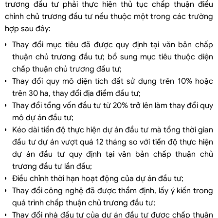
trương đầu tư phải thực hiện thủ tục chấp thuận điều
chỉnh chủ trương đầu tư nếu thuộc một trong các trường
hợp sau đây:
Thay đổi mục tiêu đã được quy định tại văn bản chấp
thuận chủ trương đầu tư; bổ sung mục tiêu thuộc diện
chấp thuận chủ trương đầu tư;
Thay đổi quy mô diện tích đất sử dụng trên 10% hoặc
trên 30 ha, thay đổi địa điểm đầu tư;
Thay đổi tổng vốn đầu tư từ 20% trở lên làm thay đổi quy
mô dự án đầu tư;
Kéo dài tiến độ thực hiện dự án đầu tư mà tổng thời gian
đầu tư dự án vượt quá 12 tháng so với tiến độ thực hiện
dự án đầu tư quy định tại văn bản chấp thuận chủ
trương đầu tư lần đầu;
Điều chỉnh thời hạn hoạt động của dự án đầu tư;
Thay đổi công nghệ đã được thẩm định, lấy ý kiến trong
quá trình chấp thuận chủ trương đầu tư;
Thay đổi nhà đầu tư của dự án đầu tư được chấp thuận