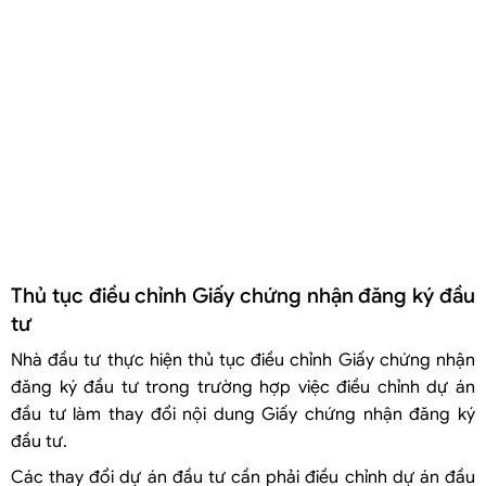
thời điểm thay đổi?
Một số lưu ý khi điều chỉnh dự án đầu tư
Điều chỉnh dự án đầu tư trong trường hợp nhà đầu tư chuyển
nhượng một phần hoặc toàn bộ dự án đầu tư
Điều chỉnh dự án đầu tư trong trường hợp chia, tách, sáp nhập dự án
đầu tư
Điều chỉnh dự án đầu tư trong trường hợp sử dụng quyền sử dụng
đất, tài sản gắn liền với đất thuộc dự án đầu tư để góp vốn vào doanh
nghiệp
Một số lưu ý khác khi điều chỉnh dự án đầu tư
Thủ tục điều chỉnh Giấy chứng nhận đăng ký đầu
Dịch vụ điều chỉnh dự án đầu tư của Công ty luật Việt An
tư
Nhà đầu tư thực hiện thủ tục điều chỉnh Giấy chứng nhận
đăng ký đầu tư trong trường hợp việc điều chỉnh dự án
đầu tư làm thay đổi nội dung Giấy chứng nhận đăng ký
đầu tư.
Các thay đổi dự án đầu tư cần phải điều chỉnh dự án đầu