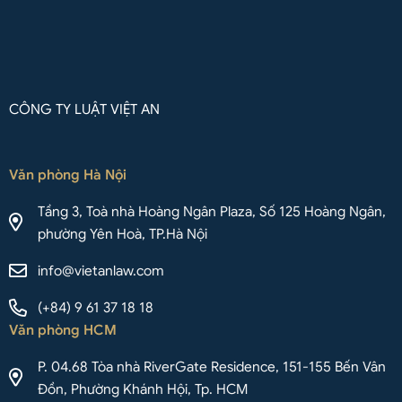
CÔNG TY LUẬT VIỆT AN
Văn phòng Hà Nội
Tầng 3, Toà nhà Hoàng Ngân Plaza, Số 125 Hoàng Ngân,
phường Yên Hoà, TP.Hà Nội
info@vietanlaw.com
(+84) 9 61 37 18 18
Văn phòng HCM
P. 04.68 Tòa nhà RiverGate Residence, 151-155 Bến Vân
Đồn, Phường Khánh Hội, Tp. HCM