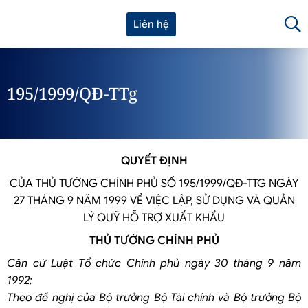
Liên hệ
195/1999/QĐ-TTg
QUYẾT ĐỊNH
CỦA THỦ TƯỚNG CHÍNH PHỦ SỐ 195/1999/QĐ-TTG NGÀY
27 THÁNG 9 NĂM 1999 VỀ VIỆC LẬP, SỬ DỤNG VÀ QUẢN
LÝ QUỸ HỖ TRỢ XUẤT KHẨU
THỦ TƯỚNG CHÍNH PHỦ
Căn cứ Luật Tổ chức Chính phủ ngày 30 tháng 9 năm
1992;
Theo đề nghị của Bộ trưởng Bộ Tài chính và Bộ trưởng Bộ