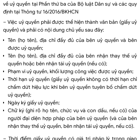
về uỷ quyền tại Phần thứ ba của Bộ luật Dân sự và các quy
định tại Thông tư 16/2016/BKHCN
– Việc uỷ quyền phải được thể hiện thành văn bản (giấy uỷ
quyền) và phải có nội dung chủ yếu sau đây:
Tên (họ tên), địa chỉ đầy đủ của bên uỷ quyền và bên
được uỷ quyền;
Tên (họ tên), địa chỉ đầy đủ của bên nhận thay thế uỷ
quyền hoặc bên nhận tái uỷ quyền (nếu có);
Phạm vi uỷ quyền, khối lượng công việc được uỷ quyền;
Thời hạn uỷ quyền (giấy uỷ quyền không có thời hạn chỉ
chấm dứt hiệu lực khi bên uỷ quyền tuyên bố chấm dứt
uỷ quyền);
Ngày ký giấy uỷ quyền;
Chữ ký (ghi rõ họ tên, chức vụ và con dấu, nếu có) của
người đại diện hợp pháp của bên uỷ quyền (và của bên
nhận thay thế uỷ quyền, bên nhận tái uỷ quyền, nếu có).
– Thời điểm giấy uỷ quyền có giá trị pháp lý trong giao