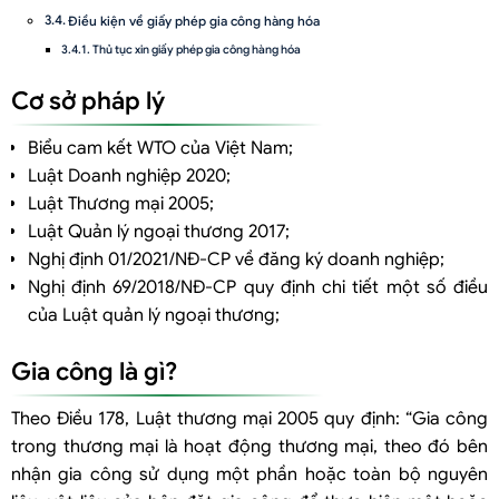
Điều kiện về giấy phép gia công hàng hóa
Thủ tục xin giấy phép gia công hàng hóa
Thủ tục thành lập công ty gia công hàng hóa
Cơ sở pháp lý
Đối với thương nhân trong nước
Biểu cam kết WTO của Việt Nam;
Thủ tục thành lập doanh nghiệp
Luật Doanh nghiệp 2020;
Hồ sơ thành lập doanh nghiệp
Luật Thương mại 2005;
Đối với công ty có vốn đầu tư nước ngoài
Luật Quản lý ngoại thương 2017;
Thủ tục thành lập công ty có vốn đầu tư nước ngoài
Nghị định 01/2021/NĐ-CP về đăng ký doanh nghiệp;
Nghị định 69/2018/NĐ-CP quy định chi tiết một số điều
Hồ sơ xin cấp Giấy chứng nhận đầu tư bao gồm:
của Luật quản lý ngoại thương;
Hồ sơ xin cấp Giấy chứng nhận đăng ký doanh nghiệp có vốn đầu tư
nước ngoài
Gia công là gì?
Theo Điều 178, Luật thương mại 2005 quy định: “Gia công
trong thương mại là hoạt động thương mại, theo đó bên
nhận gia công sử dụng một phần hoặc toàn bộ nguyên