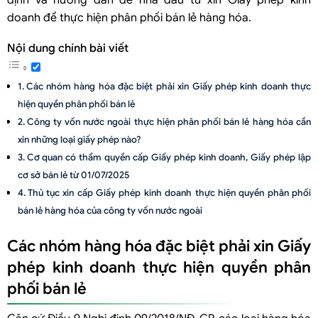
định và hướng dẫn để nhà đầu tư xin Giấy phép kinh
doanh để thực hiện phân phối bán lẻ hàng hóa.
Nội dung chính bài viết
Các nhóm hàng hóa đặc biệt phải xin Giấy phép kinh doanh thực
hiện quyền phân phối bán lẻ
Công ty vốn nước ngoài thực hiện phân phối bán lẻ hàng hóa cần
xin những loại giấy phép nào?
Cơ quan có thẩm quyền cấp Giấy phép kinh doanh, Giấy phép lập
cơ sở bán lẻ từ 01/07/2025
Thủ tục xin cấp Giấy phép kinh doanh thực hiện quyền phân phối
bán lẻ hàng hóa của công ty vốn nước ngoài
Hồ sơ xin cấp Giấy phép kinh doanh
Các nhóm hàng hóa đặc biệt phải xin Giấy
Trình tự cấp giấy phép kinh doanh bán lẻ của công ty có vốn đầu tư
phép kinh doanh thực hiện quyền phân
nước ngoài
phối bán lẻ
Thủ tục xin cấp giấy phép bán lẻ của công ty vốn nước ngoài
Điều kiện để được lập cơ sở bán lẻ