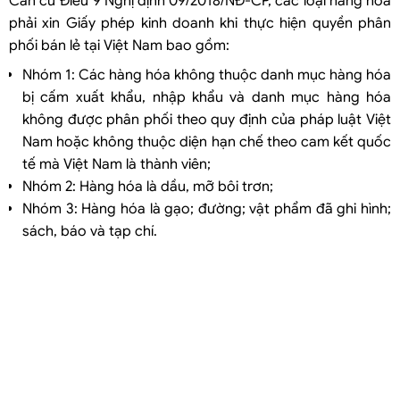
Căn cứ Điều 9 Nghị định 09/2018/NĐ-CP, các loại hàng hóa
Hồ sơ cấp Giấy phép lập cơ sở bán lẻ
phải xin Giấy phép kinh doanh khi thực hiện quyền phân
Trình tự cấp Giấy phép lập cơ sở bán lẻ
phối bán lẻ tại Việt Nam bao gồm:
Điều kiện lập cơ sở bán lẻ ngoài cơ sở bán lẻ thứ nhất
Nhóm 1: Các hàng hóa không thuộc danh mục hàng hóa
Hồ sơ xin cấp Giấy phép bán lẻ ngoài cơ sở bán lẻ thứ nhất
bị cấm xuất khẩu, nhập khẩu và danh mục hàng hóa
không được phân phối theo quy định của pháp luật Việt
Tỷ lệ sở hữu tối đa của nhà đầu tư nước ngoài trong công ty có thực
Nam hoặc không thuộc diện hạn chế theo cam kết quốc
hiện phân phối bán lẻ là bao nhiêu?
tế mà Việt Nam là thành viên;
Nhóm 2: Hàng hóa là dầu, mỡ bôi trơn;
Nhóm 3: Hàng hóa là gạo; đường; vật phẩm đã ghi hình;
sách, báo và tạp chí.