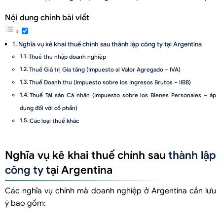
Nội dung chính bài viết
Nghĩa vụ kê khai thuế chính sau thành lập công ty tại Argentina
Thuế thu nhập doanh nghiệp
Thuế Giá trị Gia tăng (Impuesto al Valor Agregado – IVA)
Thuế Doanh thu (Impuesto sobre los Ingresos Brutos – IIBB)
Thuế Tài sản Cá nhân (Impuesto sobre los Bienes Personales – áp
dụng đối với cổ phần)
Các loại thuế khác
Các nghĩa vụ khác sau thành lập công ty tại Argentina
Nghĩa vụ kê khai thuế chính sau
thành lập
Đăng ký và Nộp hồ sơ tại Cơ quan Đăng ký Công cộng Thương mại
(IGJ ở Buenos Aires hoặc cơ quan tương đương cấp tỉnh):
công ty
tại Argentina
Lưu trữ Hồ sơ Doanh nghiệp
Các nghĩa vụ chính mà doanh nghiệp ở Argentina cần lưu
Họp Đại hội đồng Cổ đông/Thành viên Hàng năm (AGM/AMM)
ý bao gồm:
Các Chế độ Thông tin với AFIP