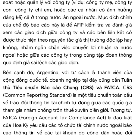
soát hoặc quản lý với công ty (ví dụ: công ty mẹ, công ty
con, công ty chị em, hoặc các cá nhân có ảnh hưởng
đáng kể) cả ở trong nước lẫn ngoài nước. Mục đích chính
của chế độ báo cáo này là để AFIP kiểm tra và đánh giá
xem các giao dịch giữa công ty và các bên liên kết có
được thực hiện theo nguyên tắc giá thị trường độc lập hay
không, nhằm ngăn chặn việc chuyển lợi nhuận ra nước
ngoài hoặc giữa các công ty trong cùng tập đoàn thông
qua định giá sai lệch các giao dịch.
Bên cạnh đó, Argentina, với tư cách là thành viên của
cộng đồng quốc tế, doanh nghiệp tại đây cũng cần
Tuân
thủ Tiêu chuẩn Báo cáo Chung (CRS) và FATCA
. CRS
(Common Reporting Standard) là một tiêu chuẩn toàn cầu
về trao đổi thông tin tài chính tự động giữa các quốc gia
tham gia nhằm chống trốn thuế xuyên biên giới. Tương tự,
FATCA (Foreign Account Tax Compliance Act) là đạo luật
của Hoa Kỳ yêu cầu các tổ chức tài chính nước ngoài báo
cáo thông tin về các tài khoản do công dân hoặc đối