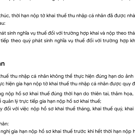
 thúc, thời hạn nộp tờ khai thuế thu nhập cá nhân đã được nh
au:
át sinh nghĩa vụ thuế đối với trường hợp khai và nộp theo th
iếp theo quý phát sinh nghĩa vụ thuế đối với trường hợp kh
ân
i thuế thu nhập cá nhân không thể thực hiện đúng hạn do ản
hực hiện gia hạn nộp tờ khai thuế thu nhập cá nhân được quy đ
 nộp hồ sơ khai thuế đúng thời hạn do thiên tai, thảm họa,
 quản lý trực tiếp gia hạn nộp hồ sơ khai thuế;
 đối với việc nộp hồ sơ khai thuế tháng, khai thuế quý, khai
hân:
ghị gia hạn nộp hồ sơ khai thuế trước khi hết thời hạn nộp h