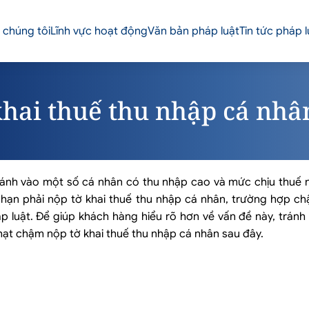
 chúng tôi
Lĩnh vực hoạt động
Văn bản pháp luật
Tin tức pháp l
hai thuế thu nhập cá nhâ
 đánh vào một số cá nhân có thu nhập cao và mức chịu thuế 
i hạn phải nộp tờ khai thuế thu nhập cá nhân, trường hợp c
p luật. Để giúp khách hàng hiểu rõ hơn về vấn đề này, tránh 
phạt chậm nộp tờ khai thuế thu nhập cá nhân sau đây.