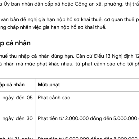
ủa Ủy ban nhân dân cấp xã hoặc Công an xã, phường, thị trấ
văn bản đề nghị gia hạn nộp hồ sơ khai thuế, cơ quan thuế ph
ng chấp nhận việc gia hạn nộp hồ sơ khai thuế.
ập cá nhân
 thuế thu nhập cá nhân đúng hạn. Căn cứ Điều 13 Nghị định 
 nhân mà mức phạt khác nhau, từ phạt cảnh cáo cho tới phạ
ập cá nhân
Mức phạt
1 ngày đến 05
Phạt cảnh cáo
1 ngày đến 30
Phạt tiền từ 2.000.000 đồng đến 5.000.000