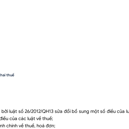
khai thuế
bởi luật số 26/2012/QH13 sửa đổi bổ sung một số điều của l
iều của các luật về thuế;
nh chính về thuế, hoá đơn;