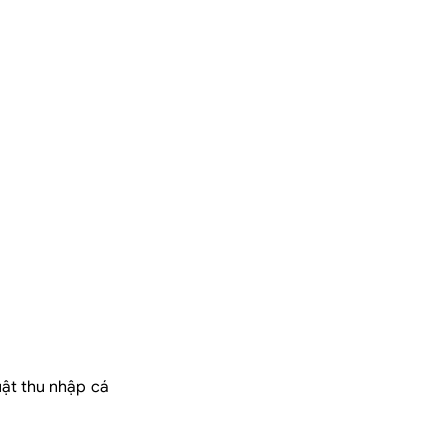
uật thu nhập cá