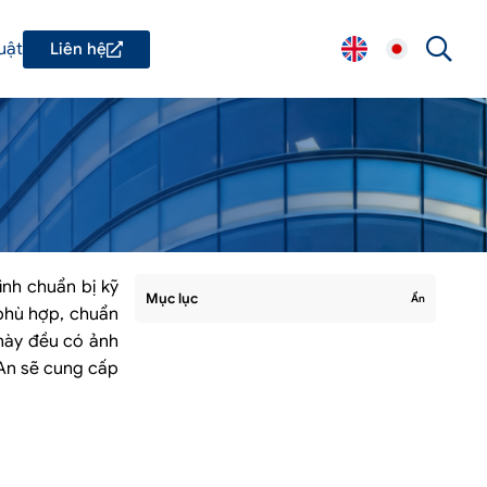
uật
Liên hệ
ình chuẩn bị kỹ
Mục lục
Ẩn
 phù hợp, chuẩn
 này đều có ảnh
 An sẽ cung cấp