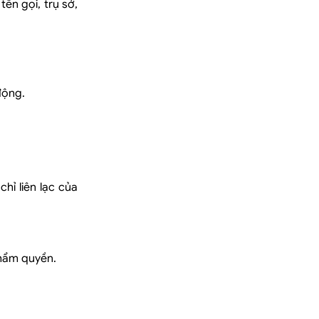
ên gọi, trụ sở,
động.
hỉ liên lạc của
thẩm quyền.