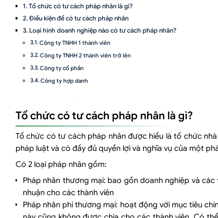
Tổ chức có tư cách pháp nhân là gì?
Điều kiện để có tư cách pháp nhân
Loại hình doanh nghiệp nào có tư cách pháp nhân?
Công ty TNHH 1 thành viên
Công ty TNHH 2 thành viên trở lên
Công ty cổ phần
Công ty hợp danh
Các quy định về tổ chức có tư cách pháp nhân
Tổ chức có tư cách pháp nhân là gì?
Tên gọi của pháp nhân phải đảm bảo những điều sau:
Trụ sở của pháp nhân
Tổ chức có tư cách pháp nhân được hiểu là tổ chức nhà
Thành lập, đăng ký pháp nhân
pháp luật và có đầy đủ quyền lợi và nghĩa vụ của một p
Đại diện của pháp nhân
Có 2 loại pháp nhân gồm:
Văn phòng đại diện, chi nhánh của pháp nhân
Trách nhiệm dân sự của pháp nhân
Pháp nhân thương mại: bao gồn doanh nghiệp và các tổ 
Hợp nhất pháp nhân
nhuận cho các thành viên
Sáp nhập pháp nhân
Pháp nhân phi thương mại: hoạt động với mục tiêu chính
Chia, tách pháp nhân
này cũng không được chia cho các thành viên. Có thể