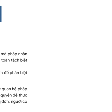
ác mà pháp nhân
 toàn tách biệt
ớn để phân biệt
c quan hệ pháp
y quyền để thực
ị đơn, người có