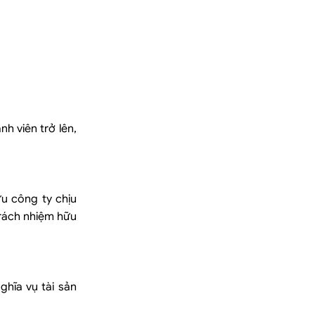
h viên trở lên,
u công ty chịu
trách nhiệm hữu
ghĩa vụ tài sản