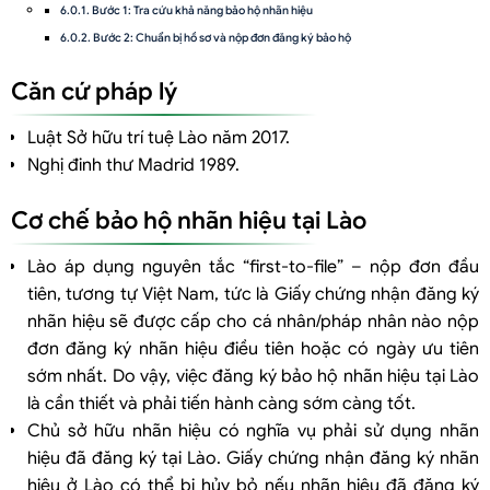
Bước 1: Tra cứu khả năng bảo hộ nhãn hiệu
Bước 2: Chuẩn bị hồ sơ và nộp đơn đăng ký bảo hộ
Bước 3: Thẩm định hình thức đơn và đăng công báo
Căn cứ pháp lý
Bước 4: WIPO thẩm định hình thức và chuyển tải yêu cầu bảo hộ tới Cơ
quan đăng ký nhãn hiệu của Lào
Luật Sở hữu trí tuệ Lào năm 2017.
Bước 5: Cấp đơn đăng ký bảo hộ hoặc thông báo từ chối cấp đơn đăng ký
Nghị đinh thư Madrid 1989.
bảo hộ
Cơ chế bảo hộ nhãn hiệu tại Lào
Đối với đăng ký trực tiếp tại Cục Sở hữu trí tuệ (DIP) Lào
Bước 1: Tiếp nhận đơn và thẩm định hình thức
Lào áp dụng nguyên tắc “first-to-file” – nộp đơn đầu
Bước 2: Thẩm định nội dung
tiên, tương tự Việt Nam, tức là Giấy chứng nhận đăng ký
Dịch vụ đăng ký nhãn hiệu ở Lào của Luật Việt An
nhãn hiệu sẽ được cấp cho cá nhân/pháp nhân nào nộp
đơn đăng ký nhãn hiệu điều tiên hoặc có ngày ưu tiên
sớm nhất. Do vậy, việc đăng ký bảo hộ nhãn hiệu tại Lào
là cần thiết và phải tiến hành càng sớm càng tốt.
Chủ sở hữu nhãn hiệu có nghĩa vụ phải sử dụng nhãn
hiệu đã đăng ký tại Lào. Giấy chứng nhận đăng ký nhãn
hiệu ở Lào có thể bị hủy bỏ nếu nhãn hiệu đã đăng ký