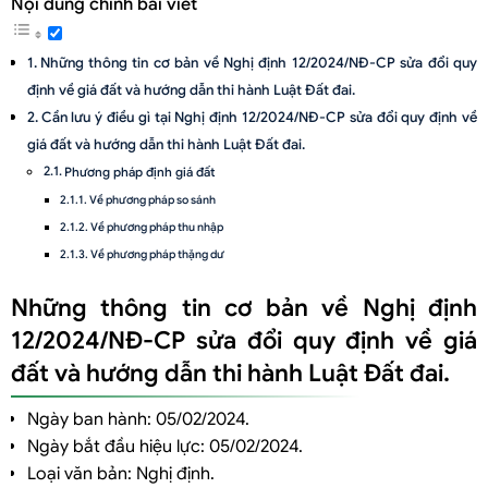
Nội dung chính bài viết
Những thông tin cơ bản về Nghị định 12/2024/NĐ-CP sửa đổi quy
định về giá đất và hướng dẫn thi hành Luật Đất đai.
Cần lưu ý điều gì tại Nghị định 12/2024/NĐ-CP sửa đổi quy định về
giá đất và hướng dẫn thi hành Luật Đất đai.
Phương pháp định giá đất
Về phương pháp so sánh
Về phương pháp thu nhập
Về phương pháp thặng dư
Về phương pháp hệ số điều chỉnh giá đất
Những thông tin cơ bản về Nghị định
Điều kiện áp dụng phương pháp định giá đất
12/2024/NĐ-CP sửa đổi quy định về giá
Điều kiện áp dụng phương pháp so sánh
đất và hướng dẫn thi hành Luật Đất đai.
Điều kiện áp dụng phương pháp thu nhập
Điều kiện áp dụng phương pháp thặng dư
Ngày ban hành: 05/02/2024.
Điều kiện áp dụng phương pháp hệ số điều chỉnh giá đất
Ngày bắt đầu hiệu lực: 05/02/2024.
Loại văn bản: Nghị định.
Ủy ban nhân dân cấp tỉnh quyết định giá đất cụ thể.