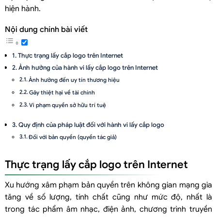
hiện hành.
Nội dung chính bài viết
Thực trạng lấy cắp logo trên Internet
Ảnh hưởng của hành vi lấy cắp logo trên Internet
Ảnh hưởng đến uy tín thương hiệu
Gây thiệt hại về tài chính
Vi phạm quyền sở hữu trí tuệ
Quy định của pháp luật đối với hành vi lấy cắp logo
Đối với bản quyền (quyền tác giả)
Đối với nhãn hiệu
Thực trạng lấy cắp logo trên Internet
Đối với chỉ dẫn thương mại
Phương án chống lại hành vi lấy cắp logo trên Internet
Xu hướng xâm phạm bản quyền trên không gian mạng gia
Đăng ký bảo hộ logo độc quyền
tăng về số lượng, tính chất cũng như mức độ, nhất là
Sử dụng logo có dấu hiệu nhận diện thương hiệu
trong tác phẩm âm nhạc, điện ảnh, chương trình truyền