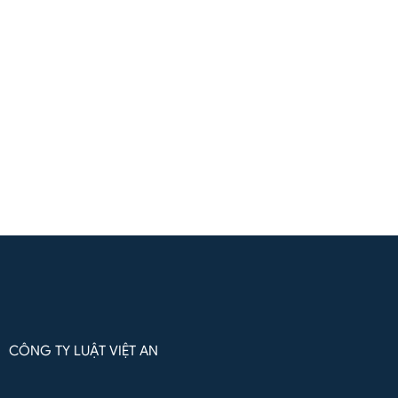
(+84) 961571818
(Zalo / Whatsapp / Viber)
Liên hệ qua Whatsapp
CÔNG TY LUẬT VIỆT AN