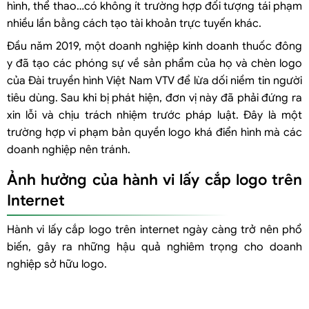
Sử dụng hình ảnh logo có độ phân giải thấp
hình, thể thao…có không ít trường hợp đối tượng tái phạm
nhiều lần bằng cách tạo tài khoản trực tuyến khác.
Đánh dấu logo bằng chữ ký số
Theo dõi và giám sát việc sử dụng logo
Đầu năm 2019, một doanh nghiệp kinh doanh thuốc đông
Nâng cao nhận thức về tầm quan trọng của việc bảo vệ logo
y đã tạo các phóng sự về sản phẩm của họ và chèn logo
của Đài truyền hình Việt Nam VTV để lừa dối niềm tin người
Làm thế nào để chứng minh quyền của chủ sở hữu khi xử lý hành vi
tiêu dùng. Sau khi bị phát hiện, đơn vị này đã phải đứng ra
lấy cắp logo?
xin lỗi và chịu trách nhiệm trước pháp luật. Đây là một
Đối với quyền tác giả
trường hợp vi phạm bản quyền logo khá điển hình mà các
Đối với nhãn hiệu
doanh nghiệp nên tránh.
Đối với chỉ dẫn thương mại
Ảnh hưởng của hành vi lấy cắp logo trên
Xử lý hành vi lấy cắp logo trên Internet
Internet
Các biện pháp xử lý
Xử lý hàng hóa xâm phạm quyền tác giả
Hành vi lấy cắp logo trên internet ngày càng trở nên phổ
Xử lý hàng hóa xâm phạm nhãn hiệu, tên thương mại
biến, gây ra những hậu quả nghiêm trọng cho doanh
nghiệp sở hữu logo.