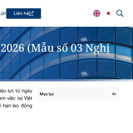
uật
Liên hệ
 2026 (Mẫu số 03 Nghị
ệu lực từ ngày
Mục lục
Ẩn
m việc tại Việt
ời hạn lao động