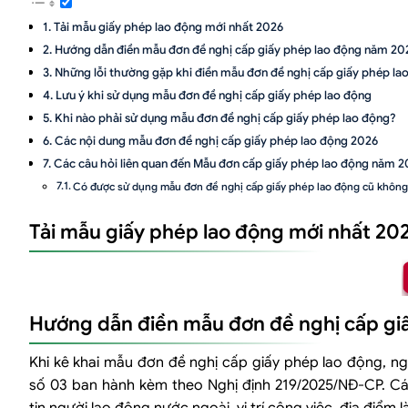
Tải mẫu giấy phép lao động mới nhất 2026
Hướng dẫn điền mẫu đơn đề nghị cấp giấy phép lao động năm 20
Những lỗi thường gặp khi điền mẫu đơn đề nghị cấp giấy phép la
Lưu ý khi sử dụng mẫu đơn đề nghị cấp giấy phép lao động
Khi nào phải sử dụng mẫu đơn đề nghị cấp giấy phép lao động?
Các nội dung mẫu đơn đề nghị cấp giấy phép lao động 2026
Các câu hỏi liên quan đến Mẫu đơn cấp giấy phép lao động năm 2
Có được sử dụng mẫu đơn đề nghị cấp giấy phép lao động cũ khôn
Mẫu đơn đề nghị cấp giấy phép lao động do ai ký?
Tải mẫu giấy phép lao động mới nhất 20
Mẫu đơn đề nghị cấp giấy phép lao động có cần đóng dấu doanh n
Có thể tải mẫu đơn đề nghị cấp giấy phép lao động ở đâu?
Mẫu đơn đề nghị cấp giấy phép lao động năm 2026 là mẫu nào?
Hồ sơ cấp giấy phép lao động có bắt buộc sử dụng Mẫu số 03 khôn
Hướng dẫn điền mẫu đơn đề nghị cấp gi
Tải mẫu đơn đề nghị cấp giấy phép lao động ở đâu?
Ai là người ký đơn đề nghị cấp giấy phép lao động?
Khi kê khai mẫu đơn đề nghị cấp giấy phép lao động, n
Mẫu đơn đề nghị cấp giấy phép lao động áp dụng cho trường hợp n
số 03 ban hành kèm theo Nghị định 219/2025/NĐ-CP. C