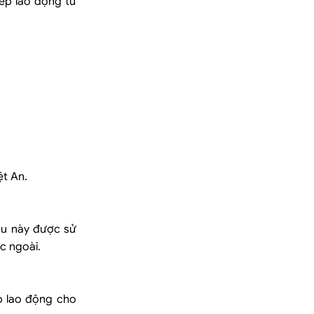
ép lao động từ
ệt An.
ẫu này được sử
c ngoài.
p lao động cho