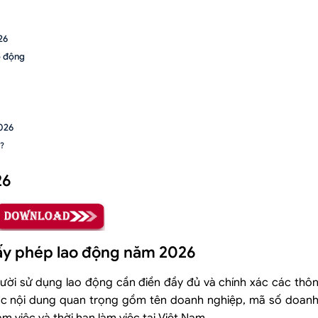
26
o động
026
g?
26
ghiệp không?
g?
ấy phép lao động năm 2026
gười sử dụng lao động cần điền đầy đủ và chính xác các thô
ào?
ác nội dung quan trọng gồm tên doanh nghiệp, mã số doanh