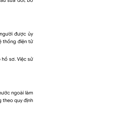
cầu sửa đổi, bổ
 người được ủy
ệ thống điện tử
 hồ sơ. Việc sử
nước ngoài làm
g theo quy định