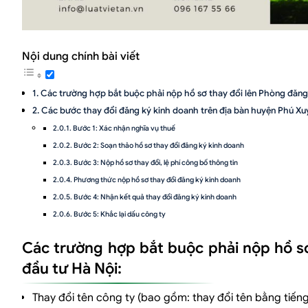
Nội dung chính bài viết
Các trường hợp bắt buộc phải nộp hồ sơ thay đổi lên Phòng đăng 
Các bước thay đổi đăng ký kinh doanh trên địa bàn huyện Phú Xu
Bước 1: Xác nhận nghĩa vụ thuế
Bước 2: Soạn thảo hồ sơ thay đổi đăng ký kinh doanh
Bước 3: Nộp hồ sơ thay đổi, lệ phí công bố thông tin
Phương thức nộp hồ sơ thay đổi đăng ký kinh doanh
Bước 4: Nhận kết quả thay đổi đăng ký kinh doanh
Bước 5: Khắc lại dấu công ty
Dịch vụ thay đổi đăng ký kinh doanh tại huyện Phú Xuyên:
Các trường hợp bắt buộc phải nộp hồ sơ
đầu tư Hà Nội:
Thay đổi tên công ty (bao gồm: thay đổi tên bằng tiếng V