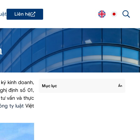
uật
Liên hệ
n
 ký kinh doanh,
Mục lục
Ẩn
hị định số 01,
 tư vấn và thực
ng ty luật
Việt