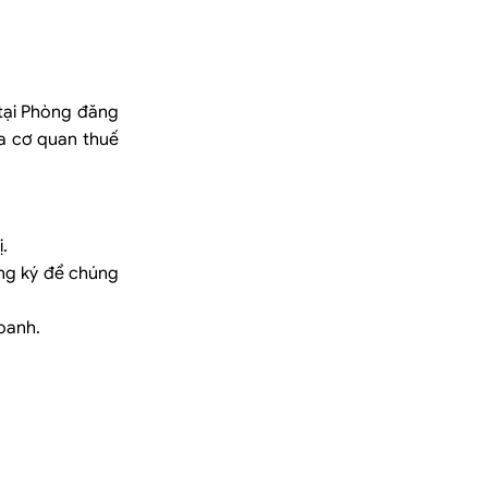
 tại Phòng đăng
ủa cơ quan thuế
.
àng ký để chúng
oanh.