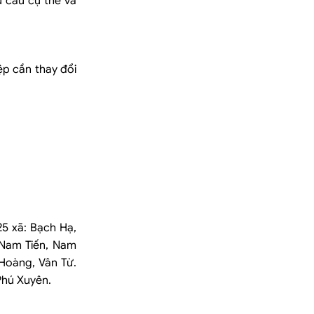
 cầu cụ thể và
ệp cần thay đổi
25 xã: Bạch Hạ,
 Nam Tiến, Nam
 Hoàng, Vân Từ.
Phú Xuyên.