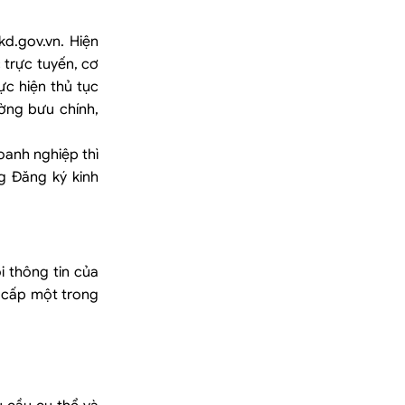
d.gov.vn. Hiện
 trực tuyến, cơ
ực hiện thủ tục
ờng bưu chính,
oanh nghiệp thì
g Đăng ký kinh
i thông tin của
n cấp một trong