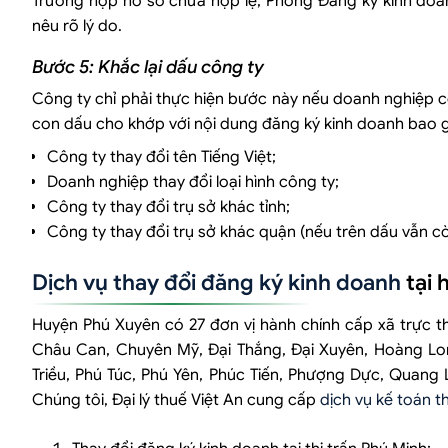
Trường hợp hồ sơ chưa hợp lệ, Phòng Đăng ký kinh doan
nêu rõ lý do.
Bước 5: Khắc lại dấu công ty
Công ty chỉ phải thực hiện bước này nếu doanh nghiệp c
con dấu cho khớp với nội dung đăng ký kinh doanh bao 
Công ty thay đổi tên Tiếng Việt;
Doanh nghiệp thay đổi loại hình công ty;
Công ty thay đổi trụ sở khác tỉnh;
Công ty thay đổi trụ sở khác quận (nếu trên dấu vẫn cò
Dịch vụ thay đổi đăng ký kinh doanh
tại 
Huyện Phú Xuyên có 27 đơn vị hành chính cấp xã trực th
Châu Can, Chuyên Mỹ, Đại Thắng, Đại Xuyên, Hoàng Lon
Triều, Phú Túc, Phú Yên, Phúc Tiến, Phượng Dực, Quang L
Chúng tôi, Đại lý thuế Việt An cung cấp
dịch vụ kế toán t