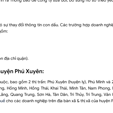
h ra Thông báo để công ty sửa đổi, bổ sung hồ sơ theo yêu
ó sự thay đổi thông tin con dấu. Các trường hợp doanh nghi
gồm:
n địa chỉ quận).
huyện Phú Xuyên:
uộc, bao gồm 2 thị trấn: Phú Xuyên (huyện lỵ), Phú Minh và 
g, Hồng Minh, Hồng Thái, Khai Thái, Minh Tân, Nam Phong,
ãng, Quang Trung, Sơn Hà, Tân Dân, Tri Thủy, Tri Trung, Văn
huế
cho các doanh nghiệp trên địa bàn xã & thị xã của huyện 