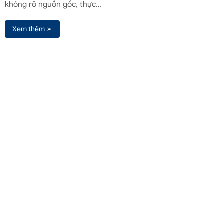
không rõ nguồn gốc, thực…
Xem thêm ➢
Liên hệ qua Zalo
Liên hệ
(+84) 961571818
(Zalo / Whatsapp / Viber)