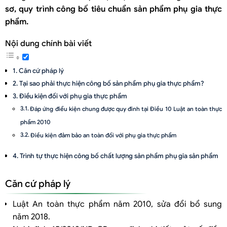
sơ, quy trình công bố tiêu chuẩn sản
phẩm phụ gia thực
phẩm
.
Nội dung chính bài viết
Căn cứ pháp lý
Tại sao phải thực hiện công bố sản phẩm phụ gia thực phẩm?
Điều kiện đối với phụ gia thực phẩm
Đáp ứng điểu kiện chung được quy đinh tại Điều 10 Luật an toàn thực
phẩm 2010
Điều kiện đảm bảo an toàn đối với phụ gia thực phẩm
Trình tự thực hiện công bố chất lượng sản phẩm phụ gia sản phẩm
Bước 1: Kiểm nghiệm sản phẩm
Căn cứ pháp lý
Bước 2: Thực hiện công bố chất lượng sản phẩm.
Thành phần hồ sơ công bố sản phẩm phụ gia sản phẩm
Luật An toàn thực phẩm năm 2010, sửa đổi bổ sung
Một số lưu ý khi thực hiện tự công bố sản phẩm phụ gia thực phẩm
năm 2018.