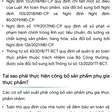
Nghị định 15/2018/NĐ-CP quy định chi tiết một số điều
Hình thức hồ sơ
của Luật An toàn thực phẩm, sửa đổi bổ sung bởi Nghị
Cơ quan tiếp nhận hồ sơ công bố?
định 155/2018/NĐ-CP và Nghị định Nghị định
Trong quá trình hoạt động khi có sự thay đổi về tên sản phẩm thì có
85/2019/NĐ-CP.
phải làm thủ tục tự công bố lại sản phẩm không?
Nghị định số 119/2017/NĐ-CP quy định về xử phạt vi
Không thông báo bản tự công bố sản phẩm thì có bị xử phạt không?
phạm hành chính trong lĩnh vực tiêu chuẩn, đo lường và
chất lượng sản phẩm, hàng hóa, sửa đổi bổ sung bởi
Nghị định 126/2021/NĐ-CP.
Thông tư số 43/2018/TT-BCT quy định về quản lý an toàn
thực phẩm thuộc trách nhiệm của Bộ Công thương,
được sửa đổi, bổ sung bởi Thông tư số 13/2020/TT-BCT.
Tại sao phải thực hiện công bố sản phẩm phụ gia
thực phẩm?
Các cơ sở sản xuất phải công bố sản phẩm phụ gia thực
phẩm nhằm:
Tuân thủ quy định của nhà nước về đảm bảo an toàn vệ