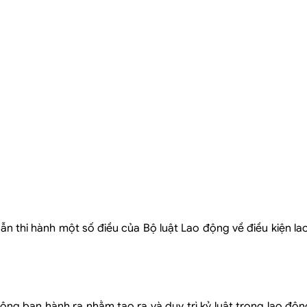
ẫn thi hành một số điều của Bộ luật Lao động về điều kiện l
ng ban hành ra nhằm tạo ra và duy trì kỷ luật trong lao độn