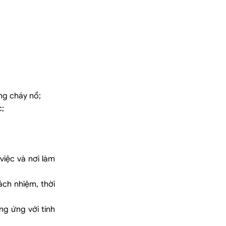
ng cháy nổ;
c;
việc và nơi làm
rách nhiệm, thời
ng ứng với tính