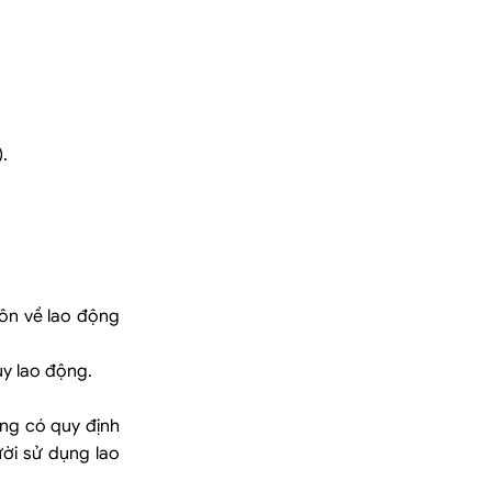
;
.
môn về lao động
uy lao động.
ộng có quy định
ời sử dụng lao