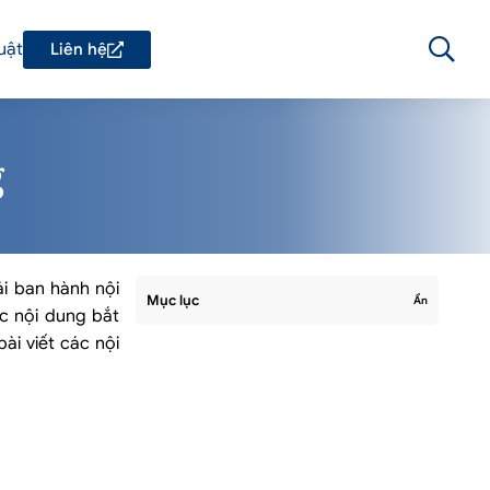
uật
Liên hệ
g
i ban hành nội
Mục lục
Ẩn
ác nội dung bắt
ài viết các nội