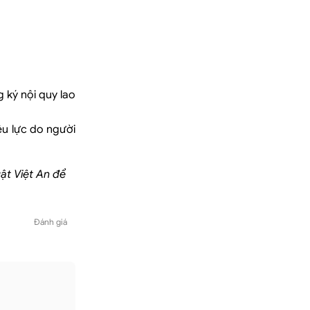
 ký nội quy lao
ệu lực do người
uật Việt An để
Đánh giá