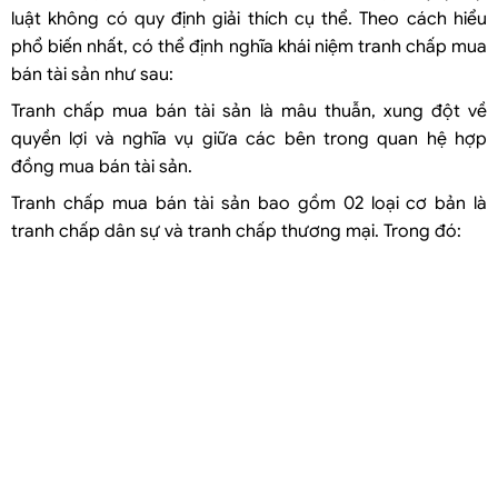
Thẩm quyền của Tòa án theo cấp
luật không có quy định giải thích cụ thể. Theo cách hiểu
Thẩm quyền của Tòa án theo lãnh thổ
phổ biến nhất, có thể định nghĩa khái niệm tranh chấp mua
bán tài sản như sau:
Tài liệu khách hàng cần cung cấp khi giải quyết tranh chấp mua bán
tài sản
Tranh chấp mua bán tài sản là mâu thuẫn, xung đột về
Phí, lệ phí giải quyết tranh chấp mua bán tài sản
quyền lợi và nghĩa vụ giữa các bên trong quan hệ hợp
Một số câu hỏi liên quan
đồng mua bán tài sản.
Trình tự thủ tục khởi kiện giải quyết tranh chấp mua bán tài sản tại
Tranh chấp mua bán tài sản bao gồm 02 loại cơ bản là
Tòa án được tiến hành như thế nào?
tranh chấp dân sự và tranh chấp thương mại. Trong đó:
Thời hiệu khởi kiện giải quyết tranh chấp mua bán tài sản là bao lâu?
Có đồng thời yêu cầu Tòa án và Trọng tài giải quyết tranh chấp mua
bán tài usản không?
Dịch vụ giải quyết liên quan đến tranh chấp mua bán tài sản của
Luật Việt An