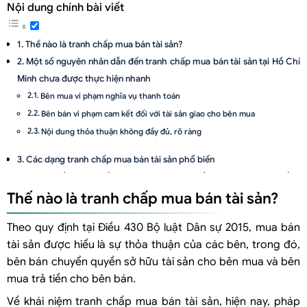
Nội dung chính bài viết
Thế nào là tranh chấp mua bán tài sản?
Một số nguyên nhân dẫn đến tranh chấp mua bán tài sản tại Hồ Chí
Minh chưa được thực hiện nhanh
Bên mua vi phạm nghĩa vụ thanh toán
Bên bán vi phạm cam kết đối với tài sản giao cho bên mua
Nội dung thỏa thuận không đầy đủ, rõ ràng
Các dạng tranh chấp mua bán tài sản phổ biến
Giải quyết tranh chấp mua bán tài sản tại Hồ Chí Minh nhanh nhất
Thế nào là tranh chấp mua bán tài sản?
Thương lượng
Hòa giải
Theo quy định tại Điều 430 Bộ luật Dân sự 2015, mua bán
Trọng tài thương mại
tài sản được hiểu là sự thỏa thuận của các bên, trong đó,
Điều kiện
bên bán chuyển quyền sở hữu tài sản cho bên mua và bên
Đặc trưng
mua trả tiền cho bên bán.
Tòa án
Về khái niệm tranh chấp mua bán tài sản, hiện nay, pháp