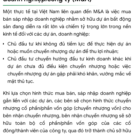
nhượng, sáp nhập doanh nghiệp
Một thực tế tại Việt Nam liên quan đến M&A là việc mua
Thủ tục sáp nhập công ty
bán sáp nhập doanh nghiệp nhằm sở hữu dự án bất động
Trình tự thủ tục tại cơ quan nhà nước
sản đang diễn ra rất lớn và chiếm tỷ trọng lớn trong nền
kinh tế đối với các dự án, doanh nghiệp:
Chủ đầu tư khi không đủ tiềm lực để thực hiện dự án
hoặc muốn chuyển nhượng dự án để thu lợi nhuận;
Chủ đầu tư chuyển hướng đầu tư kinh doanh khác khi
dự án chưa đủ điều kiện chuyển nhượng hoặc việc
chuyển nhượng dự án gặp phải khó khăn, vướng mắc về
mặt thủ tục.
Khi lựa chọn hình thức mua bán, sáp nhập doanh nghiệp
gắn liền với các dự án, các bên sẽ chọn hình thức chuyển
nhượng cổ phần/phần vốn góp (chuyển nhượng vốn) cho
bên nhận chuyển nhượng, bên nhận chuyển nhượng sẽ sở
hữu toàn bộ cổ phần/phần vốn góp của các cổ
đông/thành viên của công ty, qua đó trở thành chủ sở hữu